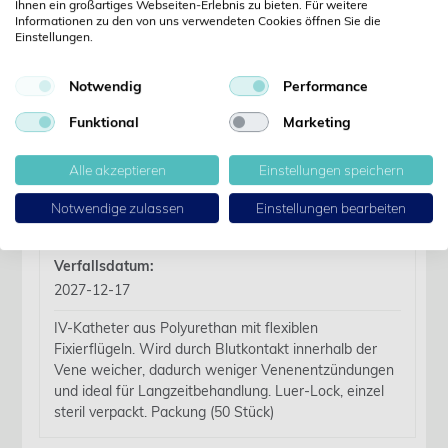
Ihnen ein großartiges Webseiten-Erlebnis zu bieten. Für weitere
Kennwort vergessen?
Informationen zu den von uns verwendeten Cookies öffnen Sie die
Kennwort anfordern
Einstellungen.
Produktdetails
Notwendig
Performance
Funktional
Marketing
Details
Alle akzeptieren
Einstellungen speichern
Artikelbezeichnung:
Notwendige zulassen
Einstellungen bearbeiten
KRUUSE InfuVein PRO IV-Kath. 22G, 09. x 25mm, 50
Stk Blau
Verfallsdatum:
2027-12-17
IV-Katheter aus Polyurethan mit flexiblen
Fixierflügeln. Wird durch Blutkontakt innerhalb der
Vene weicher, dadurch weniger Venenentzündungen
und ideal für Langzeitbehandlung. Luer-Lock, einzel
steril verpackt. Packung (50 Stück)