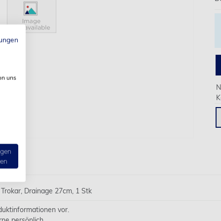
ungen
on uns
N
K
ngen
ten
rokar, Drainage 27cm, 1 Stk
oduktinformationen vor.
rne persönlich.