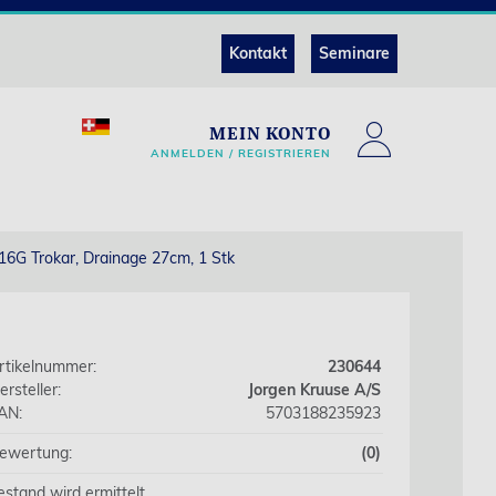
Kontakt
Seminare
MEIN KONTO
ANMELDEN / REGISTRIEREN
6G Trokar, Drainage 27cm, 1 Stk
rtikelnummer:
230644
ersteller:
Jorgen Kruuse A/S
AN:
5703188235923
ewertung:
(0)
estand wird ermittelt