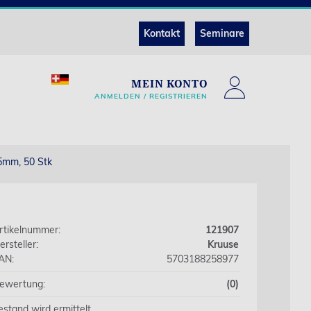
Kontakt
Seminare
MEIN KONTO
ANMELDEN / REGISTRIEREN
5mm, 50 Stk
rtikelnummer:
121907
ersteller:
Kruuse
AN:
5703188258977
ewertung:
(0)
estand wird ermittelt