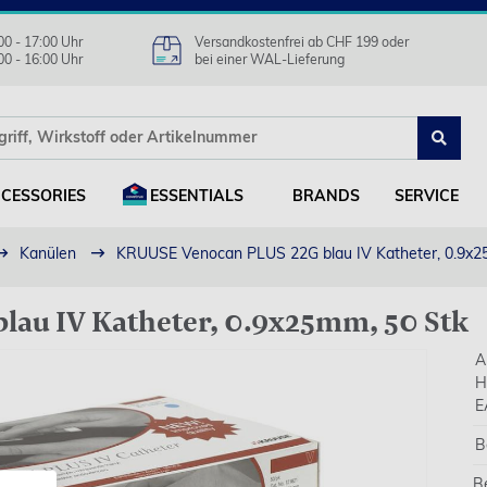
00 - 17:00 Uhr
Versandkostenfrei ab CHF 199 oder
00 - 16:00 Uhr
bei einer WAL-Lieferung
CESSORIES
ESSENTIALS
BRANDS
SERVICE
Kanülen
KRUUSE Venocan PLUS 22G blau IV Katheter, 0.9x2
au IV Katheter, 0.9x25mm, 50 Stk
A
H
E
B
B