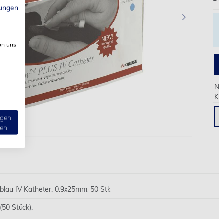
ungen
›
on uns
N
K
ngen
ten
au IV Katheter, 0.9x25mm, 50 Stk
(50 Stück).