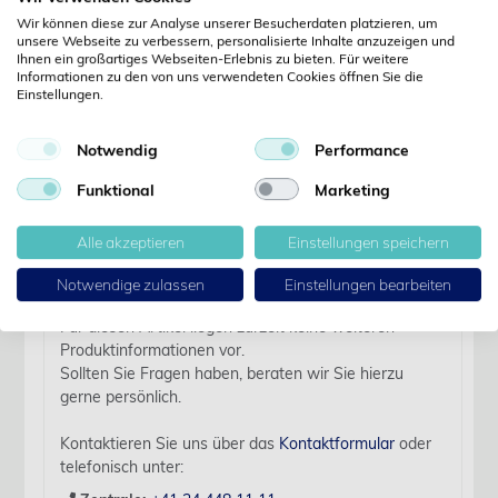
Jetzt registrieren
Wir können diese zur Analyse unserer Besucherdaten platzieren, um
unsere Webseite zu verbessern, personalisierte Inhalte anzuzeigen und
Kennwort vergessen?
Ihnen ein großartiges Webseiten-Erlebnis zu bieten. Für weitere
Kennwort anfordern
Informationen zu den von uns verwendeten Cookies öffnen Sie die
Einstellungen.
Produktdetails
Notwendig
Performance
Funktional
Marketing
Details
Alle akzeptieren
Einstellungen speichern
Artikelbezeichnung:
KRUUSE Watte absorbierend, 1000g
Notwendige zulassen
Einstellungen bearbeiten
Für diesen Artikel liegen zurzeit keine weiteren
Produktinformationen vor.
Sollten Sie Fragen haben, beraten wir Sie hierzu
gerne persönlich.
Kontaktieren Sie uns über das
Kontaktformular
oder
telefonisch unter: