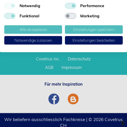
Notwendig
Performance
Auf Rechnung, Lastschrift
und Factoring (für Tierärzte TVS)
Funktional
Marketing
Alle akzeptieren
Einstellungen speichern
24h Lieferung
bei Bestellungen bis 15 Uhr
Notwendige zulassen
Einstellungen bearbeiten
Über uns
Karriere
Covetrus Inc.
Datenschutz
AGB
Impressum
Für mehr Inspiration
Wir beliefern ausschliesslich Fachkreise | © 2026 Covetrus
CH