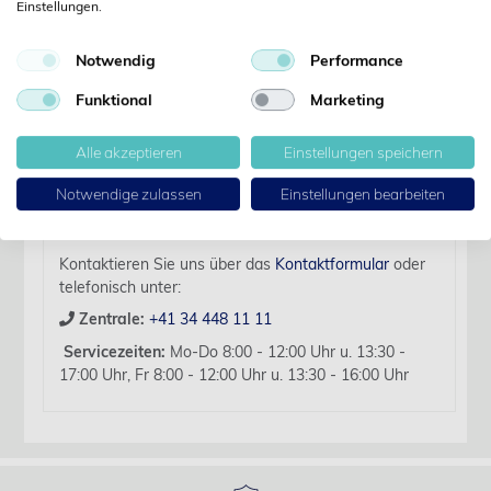
Einstellungen.
Details
Notwendig
Performance
Artikelbezeichnung:
Funktional
Marketing
Lufteinlassfilter rund für Oxygenate 5, 4 Stück
Für diesen Artikel liegen zurzeit keine weiteren
Alle akzeptieren
Einstellungen speichern
Produktinformationen vor.
Notwendige zulassen
Einstellungen bearbeiten
Sollten Sie Fragen haben, beraten wir Sie hierzu
gerne persönlich.
Kontaktieren Sie uns über das
Kontaktformular
oder
telefonisch unter:
Zentrale:
+41 34 448 11 11
Servicezeiten:
Mo-Do 8:00 - 12:00 Uhr u. 13:30 -
17:00 Uhr, Fr 8:00 - 12:00 Uhr u. 13:30 - 16:00 Uhr