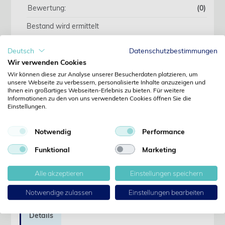
Bewertung:
(0)
Bestand wird ermittelt
Deutsch
Datenschutzbestimmungen
Wir verwenden Cookies
Wir beliefern ausschliesslich Fachkreise. Preise
erst nach Anmeldung sichtbar.
Wir können diese zur Analyse unserer Besucherdaten platzieren, um
unsere Webseite zu verbessern, personalisierte Inhalte anzuzeigen und
Ihnen ein großartiges Webseiten-Erlebnis zu bieten. Für weitere
Informationen zu den von uns verwendeten Cookies öffnen Sie die
Jetzt anmelden
Einstellungen.
Noch kein Kunde?
Notwendig
Performance
Jetzt registrieren
Kennwort vergessen?
Funktional
Marketing
Kennwort anfordern
Alle akzeptieren
Einstellungen speichern
Produktdetails
Notwendige zulassen
Einstellungen bearbeiten
Details