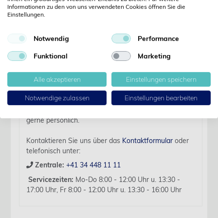
Informationen zu den von uns verwendeten Cookies öffnen Sie die
Details
Einstellungen.
Artikelbezeichnung:
Notwendig
Performance
Mila Short Term Catheter 18Ga x 9cm (3.5in) Fenestr.
Funktional
Marketing
Verfallsdatum:
2027-03-31
Alle akzeptieren
Einstellungen speichern
Für diesen Artikel liegen zurzeit keine weiteren
Notwendige zulassen
Einstellungen bearbeiten
Produktinformationen vor.
Sollten Sie Fragen haben, beraten wir Sie hierzu
gerne persönlich.
Kontaktieren Sie uns über das
Kontaktformular
oder
telefonisch unter:
Zentrale:
+41 34 448 11 11
Servicezeiten:
Mo-Do 8:00 - 12:00 Uhr u. 13:30 -
17:00 Uhr, Fr 8:00 - 12:00 Uhr u. 13:30 - 16:00 Uhr