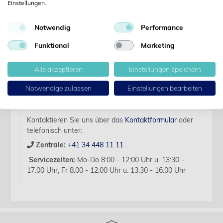
Einstellungen.
Details
Notwendig
Performance
Artikelbezeichnung:
Funktional
Marketing
Mila Spinal Needle 19G x 8.75 cm
Für diesen Artikel liegen zurzeit keine weiteren
Alle akzeptieren
Einstellungen speichern
Produktinformationen vor.
Notwendige zulassen
Einstellungen bearbeiten
Sollten Sie Fragen haben, beraten wir Sie hierzu
gerne persönlich.
Kontaktieren Sie uns über das
Kontaktformular
oder
telefonisch unter:
Zentrale:
+41 34 448 11 11
Servicezeiten:
Mo-Do 8:00 - 12:00 Uhr u. 13:30 -
17:00 Uhr, Fr 8:00 - 12:00 Uhr u. 13:30 - 16:00 Uhr