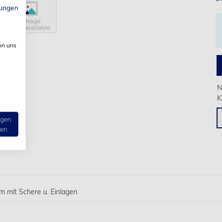
ungen
on uns
N
K
ngen
ten
m mit Schere u. Einlagen