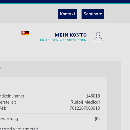
Kontakt
Seminare
MEIN KONTO
ANMELDEN / REGISTRIEREN
n
rtikelnummer:
146018
ersteller:
Rudolf Medical
AN:
7612267060913
ewertung:
(0)
estand wird ermittelt