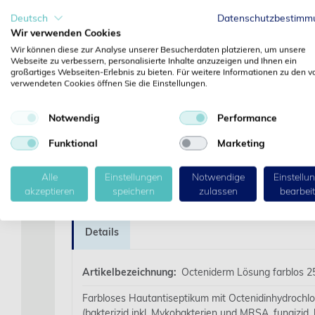
Deutsch
Datenschutzbestimm
‹
Wir verwenden Cookies
Wir können diese zur Analyse unserer Besucherdaten platzieren, um unsere
Webseite zu verbessern, personalisierte Inhalte anzuzeigen und Ihnen ein
großartiges Webseiten-Erlebnis zu bieten. Für weitere Informationen zu den v
verwendeten Cookies öffnen Sie die Einstellungen.
Notwendig
Performance
Funktional
Marketing
Alle
Einstellungen
Notwendige
Einstellu
akzeptieren
speichern
zulassen
bearbei
Details
Artikelbezeichnung:
Octeniderm Lösung farblos 25
Farbloses Hautantiseptikum mit Octenidinhydrochl
(bakterizid inkl. Mykobakterien und MRSA, fungizid, 