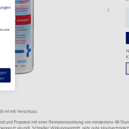
ungen
›
on uns
N
K
ngen
ten
0 ml mit Verschluss
orid und Propanol mit einer Remanenzwirkung von mindestens 48 Stun
begrenzt viruzid). Schneller Wirkungseintritt, sehr gute Hautverträglich