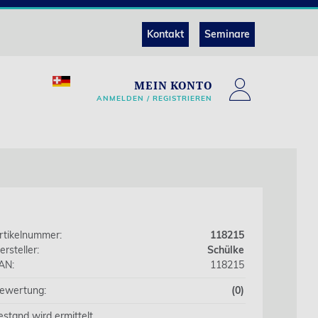
Kontakt
Seminare
MEIN KONTO
ANMELDEN / REGISTRIEREN
rtikelnummer:
118215
ersteller:
Schülke
AN:
118215
ewertung:
(0)
estand wird ermittelt