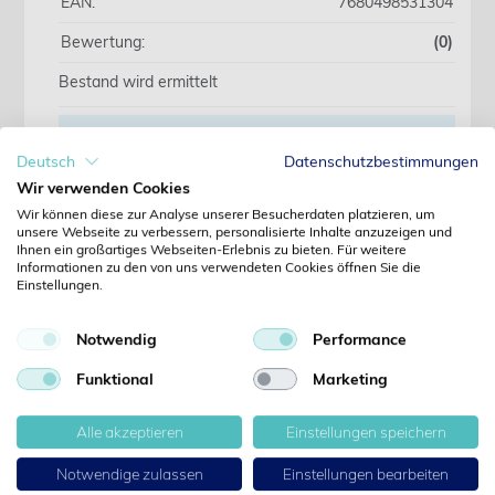
EAN:
7680498531304
Bewertung:
(0)
Bestand wird ermittelt
Deutsch
Datenschutzbestimmungen
Wir beliefern ausschliesslich Fachkreise. Preise
Wir verwenden Cookies
erst nach Anmeldung sichtbar.
Wir können diese zur Analyse unserer Besucherdaten platzieren, um
unsere Webseite zu verbessern, personalisierte Inhalte anzuzeigen und
Ihnen ein großartiges Webseiten-Erlebnis zu bieten. Für weitere
Jetzt anmelden
Informationen zu den von uns verwendeten Cookies öffnen Sie die
Einstellungen.
Noch kein Kunde?
Jetzt registrieren
Notwendig
Performance
Kennwort vergessen?
Kennwort anfordern
Funktional
Marketing
Produktdetails
Alle akzeptieren
Einstellungen speichern
Notwendige zulassen
Einstellungen bearbeiten