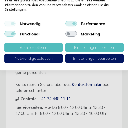
Ihnen ein großartiges Webseiten-Erlebnis zu bieten. Für weitere
Informationen zu den von uns verwendeten Cookies öffnen Sie die
Einstellungen.
Details
Notwendig
Performance
Artikelbezeichnung:
Funktional
Marketing
Paragon Skalpellklingen Fig.15 zu Griff Nr. 3/steril/100
Stk.
Alle akzeptieren
Einstellungen speichern
Für diesen Artikel liegen zurzeit keine weiteren
Notwendige zulassen
Einstellungen bearbeiten
Produktinformationen vor.
Sollten Sie Fragen haben, beraten wir Sie hierzu
gerne persönlich.
Kontaktieren Sie uns über das
Kontaktformular
oder
telefonisch unter:
Zentrale:
+41 34 448 11 11
Servicezeiten:
Mo-Do 8:00 - 12:00 Uhr u. 13:30 -
17:00 Uhr, Fr 8:00 - 12:00 Uhr u. 13:30 - 16:00 Uhr