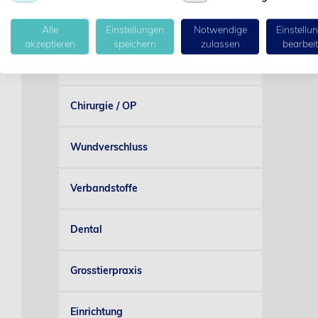
Injektion / Infusion
Alle
Einstellungen
Notwendige
Einstellu
akzeptieren
speichern
zulassen
bearbei
Narkose / Monitoring
Chirurgie / OP
Wundverschluss
Verbandstoffe
Dental
Grosstierpraxis
Einrichtung