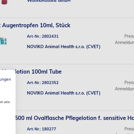
VetInnovations GmbH
 Augentropfen 10ml, Stück
Prei
Art-Nr.: 2802431
Anmeldun
NOVIKO Animal Health s.r.o. (CVET)
 Hautlotion 100ml Tube
ungen
Prei
Art-Nr.: 2802352
Anmeldun
NOVIKO Animal Health s.r.o. (CVET)
on uns
o-lind 500 ml Ovalflasche Pflegelotion f. sensitive H
Prei
Art-Nr.: 180277