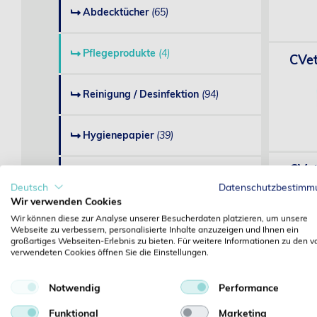
Abdecktücher
(65)
Pflegeprodukte
(4)
CVet
Reinigung / Desinfektion
(94)
Hygienepapier
(39)
CVet
Sterilisation
(149)
Deutsch
Datenschutzbestimm
Wir verwenden Cookies
Hygiene divers
(18)
Wir können diese zur Analyse unserer Besucherdaten platzieren, um unsere
Webseite zu verbessern, personalisierte Inhalte anzuzeigen und Ihnen ein
großartiges Webseiten-Erlebnis zu bieten. Für weitere Informationen zu den v
verwendeten Cookies öffnen Sie die Einstellungen.
Bildgebung / Diagnostik
Trix
Notwendig
Performance
Labor- und Praxisbedarf
Funktional
Marketing