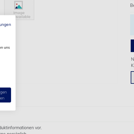
B
ungen
on uns
N
K
ngen
ten
oduktinformationen vor.
rne persönlich.