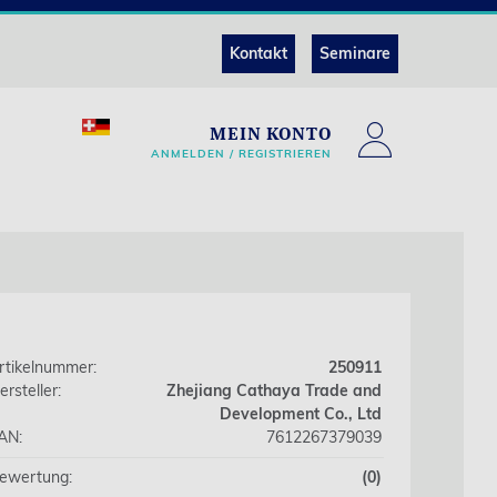
Kontakt
Seminare
MEIN KONTO
ANMELDEN / REGISTRIEREN
rtikelnummer:
250911
ersteller:
Zhejiang Cathaya Trade and
Development Co., Ltd
AN:
7612267379039
ewertung:
(0)