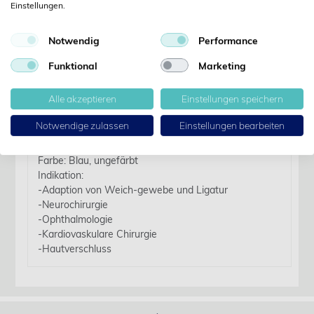
Einstellungen.
Details
Notwendig
Performance
Funktional
Marketing
Artikelbezeichnung:
Prolene USP 3-0 Nr. 8684H blau 45 cm FS-1 1 x 36
Alle akzeptieren
Einstellungen speichern
Stk.
Notwendige zulassen
Einstellungen bearbeiten
Material: Polypropylen
Fadenaufbau: monofil
Farbe: Blau, ungefärbt
Indikation:
-Adaption von Weich-gewebe und Ligatur
-Neurochirurgie
-Ophthalmologie
-Kardiovaskulare Chirurgie
-Hautverschluss