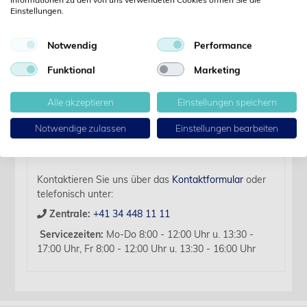
Details
Einstellungen.
Notwendig
Performance
Artikelbezeichnung:
Prolene USP 4-0 Nr. 8683H blau 45 cm FS-2 S 1 x 36
Funktional
Marketing
Stk.
Alle akzeptieren
Einstellungen speichern
Für diesen Artikel liegen zurzeit keine weiteren
Produktinformationen vor.
Notwendige zulassen
Einstellungen bearbeiten
Sollten Sie Fragen haben, beraten wir Sie hierzu
gerne persönlich.
Kontaktieren Sie uns über das
Kontaktformular
oder
telefonisch unter:
Zentrale:
+41 34 448 11 11
Servicezeiten:
Mo-Do 8:00 - 12:00 Uhr u. 13:30 -
17:00 Uhr, Fr 8:00 - 12:00 Uhr u. 13:30 - 16:00 Uhr