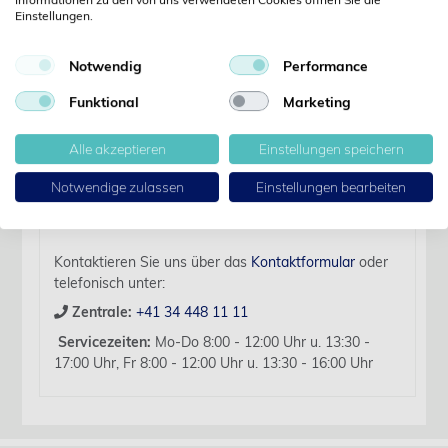
Details
Einstellungen.
Notwendig
Performance
Artikelbezeichnung:
Rosenkopfbohrer Hartmetall 014 D1.6 L: 19 mm für
Funktional
Marketing
FG 5 Stk
Alle akzeptieren
Einstellungen speichern
Für diesen Artikel liegen zurzeit keine weiteren
Produktinformationen vor.
Notwendige zulassen
Einstellungen bearbeiten
Sollten Sie Fragen haben, beraten wir Sie hierzu
gerne persönlich.
Kontaktieren Sie uns über das
Kontaktformular
oder
telefonisch unter:
Zentrale:
+41 34 448 11 11
Servicezeiten:
Mo-Do 8:00 - 12:00 Uhr u. 13:30 -
17:00 Uhr, Fr 8:00 - 12:00 Uhr u. 13:30 - 16:00 Uhr