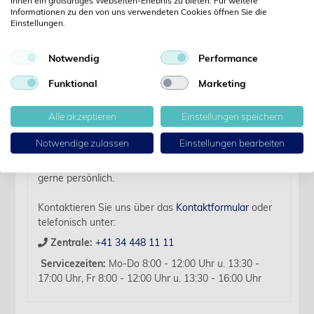
Ihnen ein großartiges Webseiten-Erlebnis zu bieten. Für weitere
Informationen zu den von uns verwendeten Cookies öffnen Sie die
Einstellungen.
Details
Notwendig
Performance
Artikelbezeichnung:
Funktional
Marketing
Rosenkopfbohrer Hartmetall 021 D2.35 L: 22 mm für
RA 5 Stk
Alle akzeptieren
Einstellungen speichern
Für diesen Artikel liegen zurzeit keine weiteren
Notwendige zulassen
Einstellungen bearbeiten
Produktinformationen vor.
Sollten Sie Fragen haben, beraten wir Sie hierzu
gerne persönlich.
Kontaktieren Sie uns über das
Kontaktformular
oder
telefonisch unter:
Zentrale:
+41 34 448 11 11
Servicezeiten:
Mo-Do 8:00 - 12:00 Uhr u. 13:30 -
17:00 Uhr, Fr 8:00 - 12:00 Uhr u. 13:30 - 16:00 Uhr