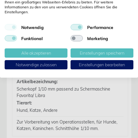
Ihnen ein großartiges Webseiten-Erlebnis zu bieten. Für weitere
Informationen zu den von uns verwendeten Cookies öffnen Sie die
Noch kein Kunde?
Einstellungen.
Jetzt registrieren
Kennwort vergessen?
Notwendig
Performance
Kennwort anfordern
Funktional
Marketing
Produktdetails
Alle akzeptieren
Einstellungen speichern
Details
Notwendige zulassen
Einstellungen bearbeiten
Artikelbezeichnung:
Scherkopf 1/10 mm passend zu Schermaschine
Favorita/ Libra
Tierart:
Hund, Katze, Andere
Zur Vorbereitung von Operationsstellen, für Hunde,
Katzen, Kaninchen. Schnitthöhe 1/10 mm.