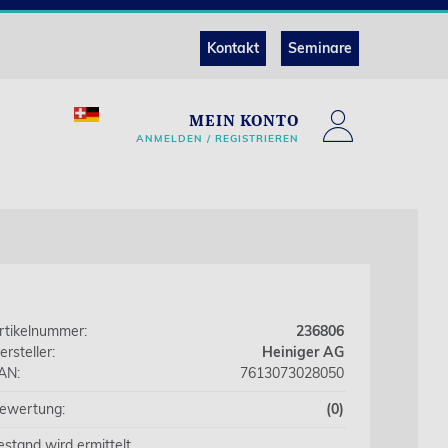
Kontakt
Seminare
MEIN KONTO
ANMELDEN / REGISTRIEREN
rtikelnummer:
236806
ersteller:
Heiniger AG
AN:
7613073028050
ewertung:
(0)
estand wird ermittelt