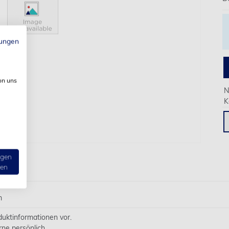
ungen
on uns
N
K
ngen
ten
m
oduktinformationen vor.
rne persönlich.