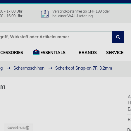
00 - 17:00 Uhr
Versandkostenfrei ab CHF 199 oder
00 - 16:00 Uhr
bei einer WAL-Lieferung
CESSORIES
ESSENTIALS
BRANDS
SERVICE
ng
Schermaschinen
Scherkopf Snap-on 7F, 3.2mm
mm
A
H
E
B
B