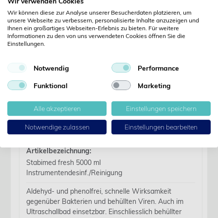
Wir verwenden Cookies
Wir können diese zur Analyse unserer Besucherdaten platzieren, um
Jetzt anmelden
unsere Webseite zu verbessern, personalisierte Inhalte anzuzeigen und
Ihnen ein großartiges Webseiten-Erlebnis zu bieten. Für weitere
Informationen zu den von uns verwendeten Cookies öffnen Sie die
Noch kein Kunde?
Einstellungen.
Jetzt registrieren
Kennwort vergessen?
Notwendig
Performance
Kennwort anfordern
Funktional
Marketing
Produktdetails
Alle akzeptieren
Einstellungen speichern
Details
Notwendige zulassen
Einstellungen bearbeiten
Artikelbezeichnung:
Stabimed fresh 5000 ml
Instrumentendesinf./Reinigung
Aldehyd- und phenolfrei, schnelle Wirksamkeit
gegenüber Bakterien und behüllten Viren. Auch im
Ultraschallbad einsetzbar. Einschliesslich behüllter