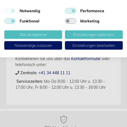
Notwendig
Performance
Artikelbezeichnung:
Tuchklemme n/Jones 9cm
Funktional
Marketing
Für diesen Artikel liegen zurzeit keine weiteren
Alle akzeptieren
Einstellungen speichern
Produktinformationen vor.
Sollten Sie Fragen haben, beraten wir Sie hierzu
Notwendige zulassen
Einstellungen bearbeiten
gerne persönlich.
Kontaktieren Sie uns über das
Kontaktformular
oder
telefonisch unter:
Zentrale:
+41 34 448 11 11
Servicezeiten:
Mo-Do 8:00 - 12:00 Uhr u. 13:30 -
17:00 Uhr, Fr 8:00 - 12:00 Uhr u. 13:30 - 16:00 Uhr