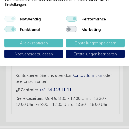
Einstellungen.
Details
Notwendig
Performance
Artikelbezeichnung:
Funktional
Marketing
Versatus-W I.V. Katheter blau 22G, 25mm, 50 Stk
Alle akzeptieren
Einstellungen speichern
Für diesen Artikel liegen zurzeit keine weiteren
Produktinformationen vor.
Notwendige zulassen
Einstellungen bearbeiten
Sollten Sie Fragen haben, beraten wir Sie hierzu
gerne persönlich.
Kontaktieren Sie uns über das
Kontaktformular
oder
telefonisch unter:
Zentrale:
+41 34 448 11 11
Servicezeiten:
Mo-Do 8:00 - 12:00 Uhr u. 13:30 -
17:00 Uhr, Fr 8:00 - 12:00 Uhr u. 13:30 - 16:00 Uhr