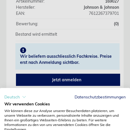
Artikelnummer:
169027
Hersteller:
Johnson & Johnson
EAN:
7612267379701
Bewertung:
(0)
Bestand wird ermittelt
Wir beliefern ausschliesslich Fachkreise. Preise
erst nach Anmeldung sichtbar.
Jetzt anmelden
Noch kein Kunde?
Deutsch
Datenschutzbestimmungen
Jetzt registrieren
Wir verwenden Cookies
Kennwort vergessen?
Kennwort anfordern
Wir können diese zur Analyse unserer Besucherdaten platzieren, um
unsere Webseite zu verbessern, personalisierte Inhalte anzuzeigen und
Ihnen ein großartiges Webseiten-Erlebnis zu bieten. Für weitere
Produktdetails
Informationen zu den von uns verwendeten Cookies öffnen Sie die
Einstellungen.