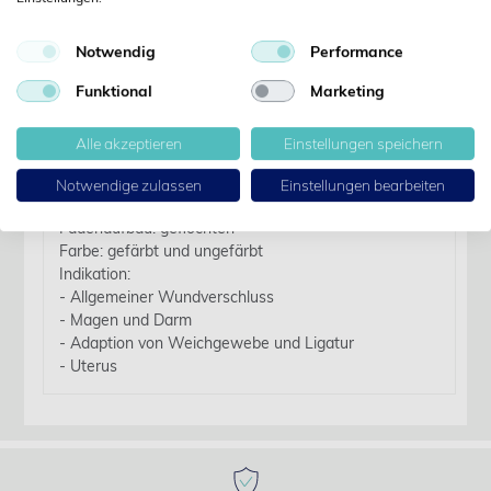
Details
Notwendig
Performance
Funktional
Marketing
Artikelbezeichnung:
Vicryl plus USP 2-0 VCP 317 H violett 70 cm SH 36
Alle akzeptieren
Einstellungen speichern
Stk.
Notwendige zulassen
Einstellungen bearbeiten
Material: Polyglactin 910 antibakteriell
Fadenaufbau: geflochten
Farbe: gefärbt und ungefärbt
Indikation:
- Allgemeiner Wundverschluss
- Magen und Darm
- Adaption von Weichgewebe und Ligatur
- Uterus