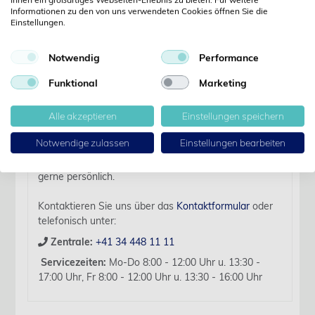
Informationen zu den von uns verwendeten Cookies öffnen Sie die
Einstellungen.
Details
Notwendig
Performance
Artikelbezeichnung:
Funktional
Marketing
Vicryl plus USP 5-0 VCP 303 H violett 70 cm RB-1 12
Stk.
Alle akzeptieren
Einstellungen speichern
Für diesen Artikel liegen zurzeit keine weiteren
Notwendige zulassen
Einstellungen bearbeiten
Produktinformationen vor.
Sollten Sie Fragen haben, beraten wir Sie hierzu
gerne persönlich.
Kontaktieren Sie uns über das
Kontaktformular
oder
telefonisch unter:
Zentrale:
+41 34 448 11 11
Servicezeiten:
Mo-Do 8:00 - 12:00 Uhr u. 13:30 -
17:00 Uhr, Fr 8:00 - 12:00 Uhr u. 13:30 - 16:00 Uhr