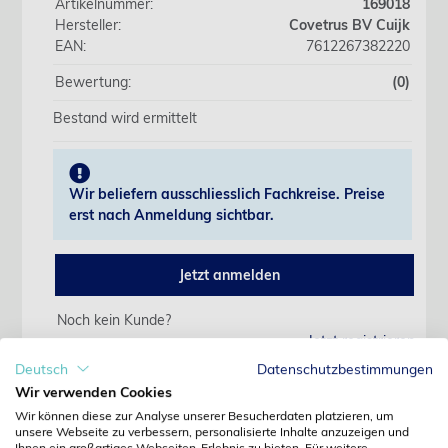
Artikelnummer:
169018
Hersteller:
Covetrus BV Cuijk
EAN:
7612267382220
Bewertung:
(0)
Bestand wird ermittelt
Wir beliefern ausschliesslich Fachkreise. Preise
erst nach Anmeldung sichtbar.
Jetzt anmelden
Noch kein Kunde?
Jetzt registrieren
Kennwort vergessen?
Deutsch
Datenschutzbestimmungen
Kennwort anfordern
Wir verwenden Cookies
Wir können diese zur Analyse unserer Besucherdaten platzieren, um
Produktdetails
unsere Webseite zu verbessern, personalisierte Inhalte anzuzeigen und
Ihnen ein großartiges Webseiten-Erlebnis zu bieten. Für weitere