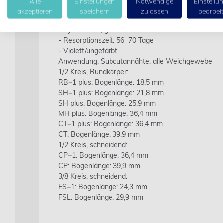
Alle
Einstellungen
Notwendige
Einstellu
VICRYL® der Stärke 3‒0 weist 21 Tage post implant
akzeptieren
speichern
zulassen
bearbei
das Gewebe gleitet, ohne nennenswerte Sägewirkun
- Synthetisch, geflochten und beschichtet
- Resorptionszeit: 56‒70 Tage
- Violett/ungefärbt
Anwendung: Subcutannähte, alle Weichgewebe
1/2 Kreis, Rundkörper:
RB−1 plus: Bogenlänge: 18,5 mm
SH−1 plus: Bogenlänge: 21,8 mm
SH plus: Bogenlänge: 25,9 mm
MH plus: Bogenlänge: 36,4 mm
CT−1 plus: Bogenlänge: 36,4 mm
CT: Bogenlänge: 39,9 mm
1/2 Kreis, schneidend:
CP−1: Bogenlänge: 36,4 mm
CP: Bogenlänge: 39,9 mm
3/8 Kreis, schneidend:
FS−1: Bogenlänge: 24,3 mm
FSL: Bogenlänge: 29,9 mm