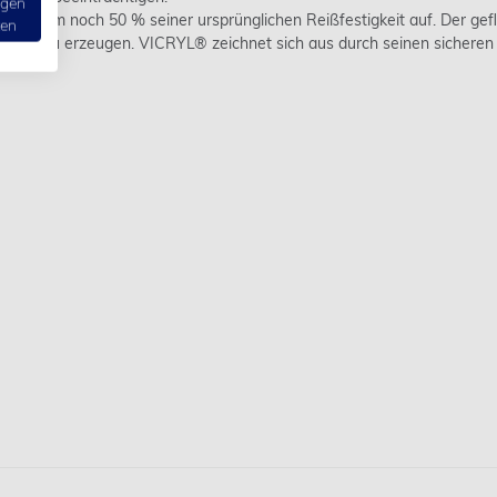
ngen
ationem noch 50 % seiner ursprünglichen Reißfestigkeit auf. Der gefl
ten
gen zu erzeugen. VICRYL® zeichnet sich aus durch seinen sicheren K