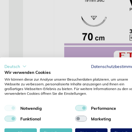
Deutsch
Datenschutzbestimm
Wir verwenden Cookies
Wir können diese zur Analyse unserer Besucherdaten platzieren, um unsere
Webseite zu verbessern, personalisierte Inhalte anzuzeigen und Ihnen ein
großartiges Webseiten-Erlebnis zu bieten. Für weitere Informationen zu den v
verwendeten Cookies öffnen Sie die Einstellungen.
Details
Notwendig
Performance
Artikelbezeichnung:
Vicryl USP 3-0 Nr. V398H viol
Funktional
Marketing
VICRYL® ist ein resorbierbarer Faden, ein Copolym
Milchsäure werden metabolisiert, ohne das Wundmil