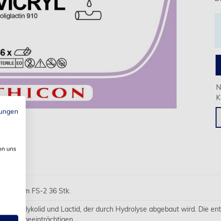
N
K
ungen
on uns
ett 70 cm FS-2 36 Stk.
er aus Glykolid und Lactid, der durch Hydrolyse abgebaut wird. Die 
ieu zu beeinträchtigen.