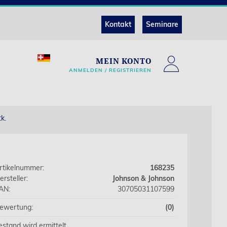
Kontakt
Seminare
MEIN KONTO
ANMELDEN / REGISTRIEREN
k.
rtikelnummer:
168235
ersteller:
Johnson & Johnson
AN:
30705031107599
ewertung:
(0)
estand wird ermittelt