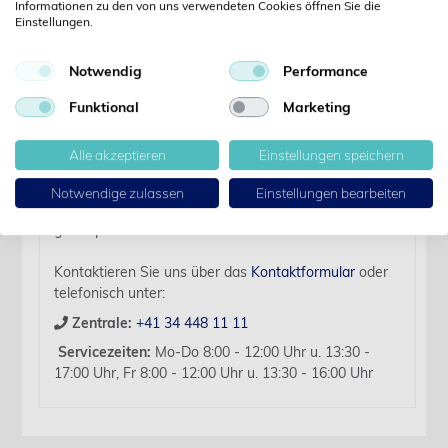
Informationen zu den von uns verwendeten Cookies öffnen Sie die
Einstellungen.
Details
Notwendig
Performance
Artikelbezeichnung:
Funktional
Marketing
Vicryl USP 3-0 Nr. V585H violett 70 cm FSL 36 Stk.
Alle akzeptieren
Einstellungen speichern
Für diesen Artikel liegen zurzeit keine weiteren
Produktinformationen vor.
Notwendige zulassen
Einstellungen bearbeiten
Sollten Sie Fragen haben, beraten wir Sie hierzu
gerne persönlich.
Kontaktieren Sie uns über das
Kontaktformular
oder
telefonisch unter:
Zentrale:
+41 34 448 11 11
Servicezeiten:
Mo-Do 8:00 - 12:00 Uhr u. 13:30 -
17:00 Uhr, Fr 8:00 - 12:00 Uhr u. 13:30 - 16:00 Uhr