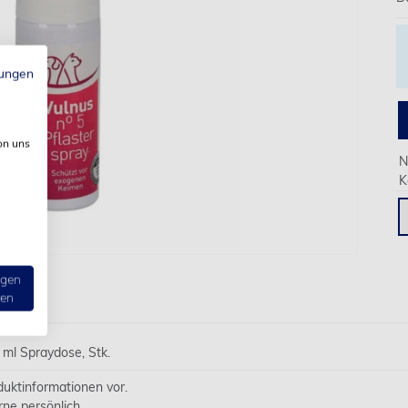
ungen
on uns
N
K
ngen
ten
 ml Spraydose, Stk.
oduktinformationen vor.
rne persönlich.