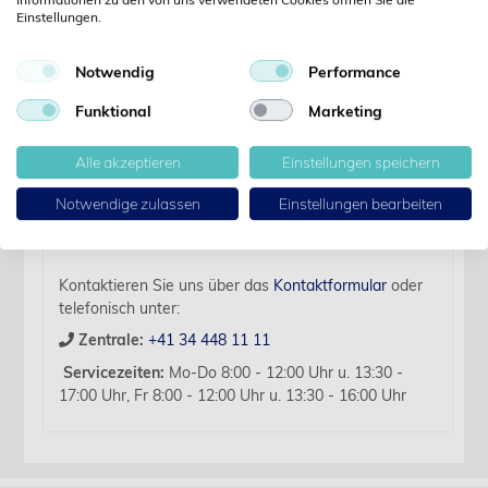
Einstellungen.
Details
Notwendig
Performance
Artikelbezeichnung:
Funktional
Marketing
Wasserfalle Dryline II Adu/Ped schwarz zu uMEC 12
Alle akzeptieren
Einstellungen speichern
Für diesen Artikel liegen zurzeit keine weiteren
Produktinformationen vor.
Notwendige zulassen
Einstellungen bearbeiten
Sollten Sie Fragen haben, beraten wir Sie hierzu
gerne persönlich.
Kontaktieren Sie uns über das
Kontaktformular
oder
telefonisch unter:
Zentrale:
+41 34 448 11 11
Servicezeiten:
Mo-Do 8:00 - 12:00 Uhr u. 13:30 -
17:00 Uhr, Fr 8:00 - 12:00 Uhr u. 13:30 - 16:00 Uhr