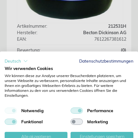
Artikelnummer:
212531H
Hersteller:
Becton Dickinson AG
EAN:
7612267381612
Bewertung:
(0)
Deutsch
Datenschutzbestimmungen
Bestand wird ermittelt
Wir verwenden Cookies
Wir können diese zur Analyse unserer Besucherdaten platzieren, um
unsere Webseite zu verbessern, personalisierte Inhalte anzuzeigen und
Wir beliefern ausschliesslich Fachkreise. Preise
Ihnen ein großartiges Webseiten-Erlebnis zu bieten. Für weitere
erst nach Anmeldung sichtbar.
Informationen zu den von uns verwendeten Cookies öffnen Sie die
Einstellungen.
Jetzt anmelden
Notwendig
Performance
Funktional
Marketing
Noch kein Kunde?
Jetzt registrieren
Kennwort vergessen?
Alle akzeptieren
Einstellungen speichern