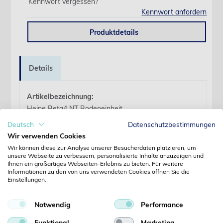
Kennwort vergessen?
Kennwort anfordern
Produktdetails
Details
Artikelbezeichnung:
Heine Beta4 NT Bodeneinheit
Deutsch
Datenschutzbestimmungen
Ersatzteile:
Wir verwenden Cookies
Hochwertige Metallkonstruktion
für hohe
Wir können diese zur Analyse unserer Besucherdaten platzieren, um
Stabilität und lange Lebensdauer
unsere Webseite zu verbessern, personalisierte Inhalte anzuzeigen und
Ihnen ein großartiges Webseiten-Erlebnis zu bieten. Für weitere
Einzigartiger Automat-Verschluss mit
Informationen zu den von uns verwendeten Cookies öffnen Sie die
Verriegelung:
Keine Reibung von Metall auf
Einstellungen.
Metall, dies verhindert Verschleiss und
garantiert einen sicheren Sitz der Instrumente
Notwendig
Performance
über die gesamte Lebensdauer
Tiefentladeschutz:
Die Sicherheitselektronik
Funktional
Marketing