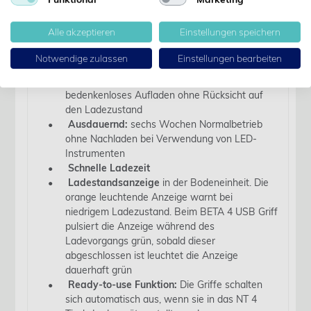
schützt den Akku vor vollständiger Entladung
und sorgt damit für maximale Lebensdauer
Alle akzeptieren
Einstellungen speichern
Vertraute Helligkeitseinstellung:
Rheostat für
stufenlose Regulierung der Helligkeit mit
Notwendige zulassen
Einstellungen bearbeiten
Leistungsanzeige
Li-ion Technologie
: kein Memory-Effekt,
bedenkenloses Aufladen ohne Rücksicht auf
den Ladezustand
Ausdauernd:
sechs Wochen Normalbetrieb
ohne Nachladen bei Verwendung von LED-
Instrumenten
Schnelle Ladezeit
Ladestandsanzeige
in der Bodeneinheit. Die
orange leuchtende Anzeige warnt bei
niedrigem Ladezustand. Beim BETA 4 USB Griff
pulsiert die Anzeige während des
Ladevorgangs grün, sobald dieser
abgeschlossen ist leuchtet die Anzeige
dauerhaft grün
Ready-to-use Funktion:
Die Griffe schalten
sich automatisch aus, wenn sie in das NT 4