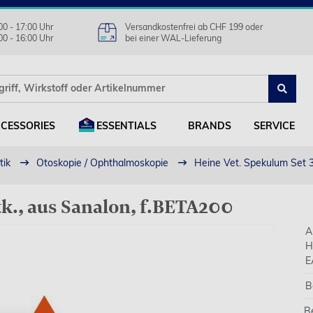
00 - 17:00 Uhr
Versandkostenfrei ab CHF 199 oder
00 - 16:00 Uhr
bei einer WAL-Lieferung
CESSORIES
ESSENTIALS
BRANDS
SERVICE
tik
Otoskopie / Ophthalmoskopie
Heine Vet. Spekulum Set 3
tk., aus Sanalon, f.BETA200
A
H
E
B
B