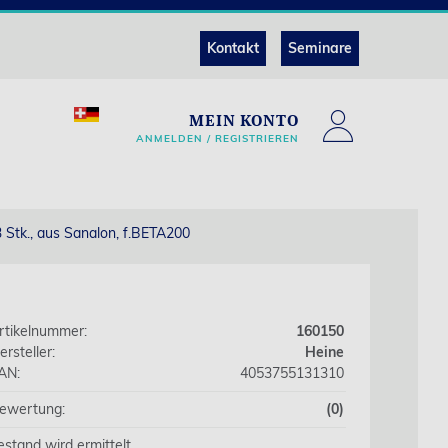
Kontakt
Seminare
MEIN KONTO
ANMELDEN / REGISTRIEREN
 Stk., aus Sanalon, f.BETA200
rtikelnummer:
160150
ersteller:
Heine
AN:
4053755131310
ewertung:
(0)
estand wird ermittelt