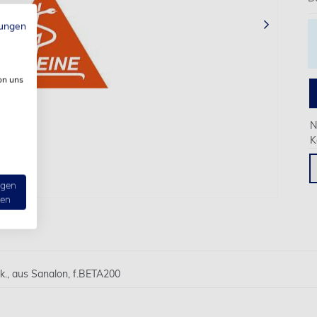
›
ungen
on uns
N
K
ngen
ten
k., aus Sanalon, f.BETA200