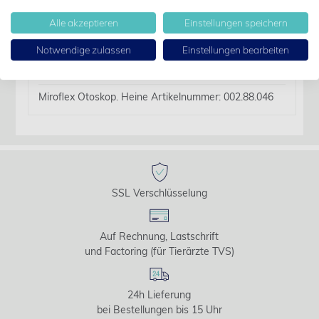
Details
Alle akzeptieren
Einstellungen speichern
Notwendige zulassen
Einstellungen bearbeiten
Artikelbezeichnung:
Heine XHL 3.5V 46 für Miroflex 2 und Leuchtlupe
Miroflex Otoskop. Heine Artikelnummer: 002.88.046
SSL Verschlüsselung
Auf Rechnung, Lastschrift
und Factoring (für Tierärzte TVS)
24h Lieferung
bei Bestellungen bis 15 Uhr