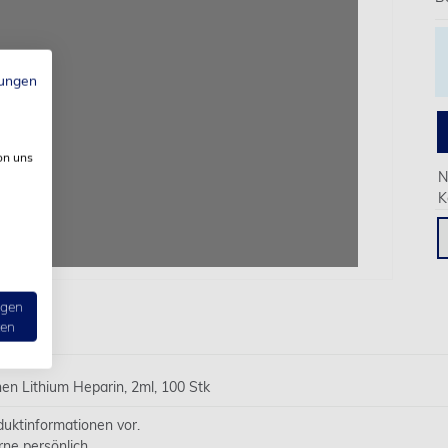
ungen
on uns
N
K
ngen
ten
 Lithium Heparin, 2ml, 100 Stk
oduktinformationen vor.
rne persönlich.