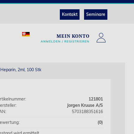
Kontakt
Seminare
MEIN KONTO
ANMELDEN / REGISTRIEREN
eparin, 2ml, 100 Stk
rtikelnummer:
121801
ersteller:
Jorgen Kruuse A/S
AN:
5703188351616
ewertung:
(0)
estand wird ermittelt