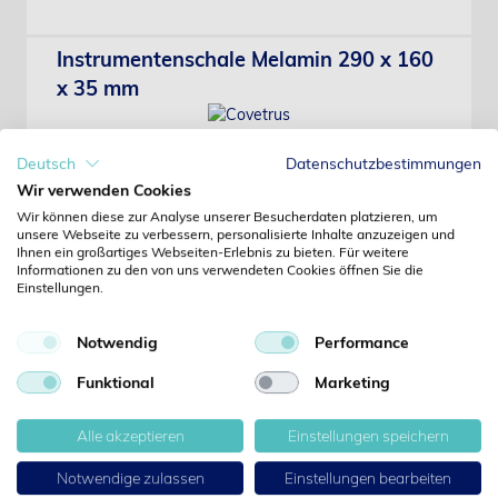
Instrumentenschale Melamin 290 x 160
x 35 mm
Deutsch
Datenschutzbestimmungen
Wir verwenden Cookies
Wir können diese zur Analyse unserer Besucherdaten platzieren, um
Art-Nr.: I81402
unsere Webseite zu verbessern, personalisierte Inhalte anzuzeigen und
Covetrus
Ihnen ein großartiges Webseiten-Erlebnis zu bieten. Für weitere
Preis erst nach Anmeldung sichtbar
Informationen zu den von uns verwendeten Cookies öffnen Sie die
Einstellungen.
Notwendig
Performance
Mini Laborbrutschrank 31 x 15.5 x 16.8
cm
Funktional
Marketing
Alle akzeptieren
Einstellungen speichern
Notwendige zulassen
Einstellungen bearbeiten