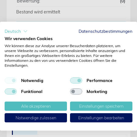
Bewertung:
(0)
Bestand wird ermittelt
Deutsch
Datenschutzbestimmungen
Wir beliefern ausschliesslich Fachkreise. Preise
Wir verwenden Cookies
erst nach Anmeldung sichtbar.
Wir können diese zur Analyse unserer Besucherdaten platzieren, um
unsere Webseite zu verbessern, personalisierte Inhalte anzuzeigen und
Ihnen ein großartiges Webseiten-Erlebnis zu bieten. Für weitere
Jetzt anmelden
Informationen zu den von uns verwendeten Cookies öffnen Sie die
Einstellungen.
Noch kein Kunde?
Jetzt registrieren
Notwendig
Performance
Kennwort vergessen?
Funktional
Marketing
Kennwort anfordern
Produktdetails
Alle akzeptieren
Einstellungen speichern
Notwendige zulassen
Einstellungen bearbeiten
Details