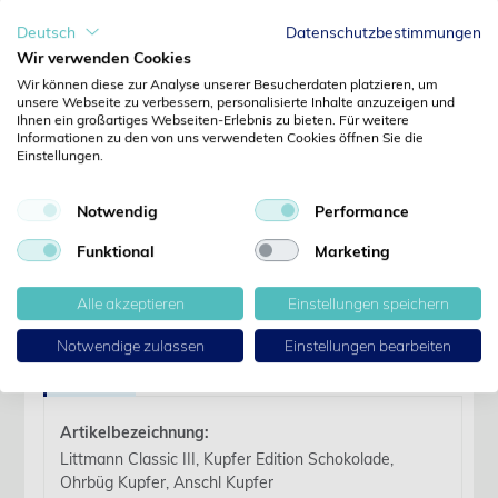
Deutsch
Datenschutzbestimmungen
Wir beliefern ausschliesslich Fachkreise. Preise
erst nach Anmeldung sichtbar.
Wir verwenden Cookies
Wir können diese zur Analyse unserer Besucherdaten platzieren, um
unsere Webseite zu verbessern, personalisierte Inhalte anzuzeigen und
Ihnen ein großartiges Webseiten-Erlebnis zu bieten. Für weitere
Jetzt anmelden
Informationen zu den von uns verwendeten Cookies öffnen Sie die
Einstellungen.
Noch kein Kunde?
Jetzt registrieren
Notwendig
Performance
Kennwort vergessen?
Kennwort anfordern
Funktional
Marketing
Produktdetails
Alle akzeptieren
Einstellungen speichern
Notwendige zulassen
Einstellungen bearbeiten
Details
Artikelbezeichnung:
Littmann Classic III, Kupfer Edition Schokolade,
Ohrbüg Kupfer, Anschl Kupfer