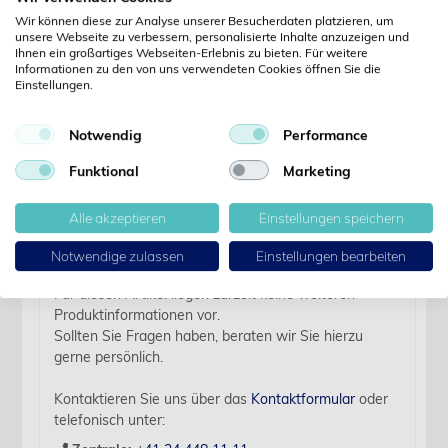
Jetzt registrieren
Wir können diese zur Analyse unserer Besucherdaten platzieren, um
unsere Webseite zu verbessern, personalisierte Inhalte anzuzeigen und
Kennwort vergessen?
Ihnen ein großartiges Webseiten-Erlebnis zu bieten. Für weitere
Kennwort anfordern
Informationen zu den von uns verwendeten Cookies öffnen Sie die
Einstellungen.
Produktdetails
Notwendig
Performance
Funktional
Marketing
Details
Alle akzeptieren
Einstellungen speichern
Artikelbezeichnung:
Littmann CORE digital, Black Edition Schwarz
Notwendige zulassen
Einstellungen bearbeiten
Für diesen Artikel liegen zurzeit keine weiteren
Produktinformationen vor.
Sollten Sie Fragen haben, beraten wir Sie hierzu
gerne persönlich.
Kontaktieren Sie uns über das
Kontaktformular
oder
telefonisch unter: