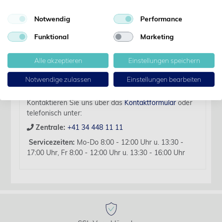
Notwendig
Performance
Artikelbezeichnung:
Pipetten-Montur 10 ml, Stück
Funktional
Marketing
Für diesen Artikel liegen zurzeit keine weiteren
Alle akzeptieren
Einstellungen speichern
Produktinformationen vor.
Sollten Sie Fragen haben, beraten wir Sie hierzu
Notwendige zulassen
Einstellungen bearbeiten
gerne persönlich.
Kontaktieren Sie uns über das
Kontaktformular
oder
telefonisch unter:
Zentrale:
+41 34 448 11 11
Servicezeiten:
Mo-Do 8:00 - 12:00 Uhr u. 13:30 -
17:00 Uhr, Fr 8:00 - 12:00 Uhr u. 13:30 - 16:00 Uhr