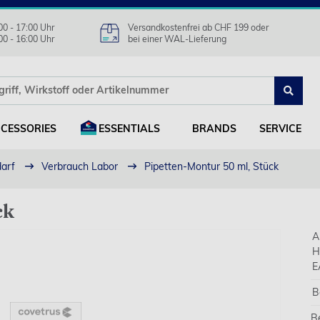
00 - 17:00 Uhr
Versandkostenfrei ab CHF 199 oder
00 - 16:00 Uhr
bei einer WAL-Lieferung
CESSORIES
ESSENTIALS
BRANDS
SERVICE
darf
Verbrauch Labor
Pipetten-Montur 50 ml, Stück
ck
A
H
E
B
B