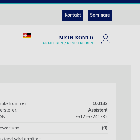
Kontakt
Seminare
MEIN KONTO
ANMELDEN / REGISTRIEREN
rtikelnummer:
100132
ersteller:
Assistent
AN:
7612267241732
ewertung:
(0)
estand wird ermittelt