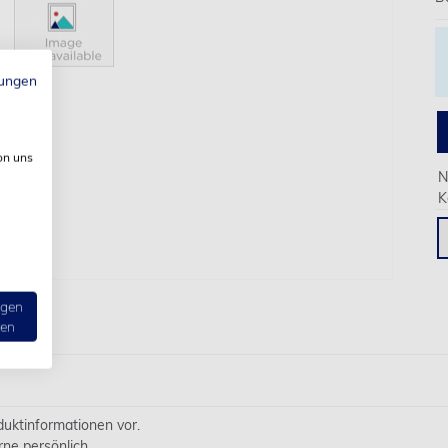
ungen
on uns
N
K
ngen
ten
oduktinformationen vor.
rne persönlich.