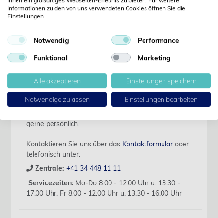
Ihnen ein großartiges Webseiten-Erlebnis zu bieten. Für weitere
Informationen zu den von uns verwendeten Cookies öffnen Sie die
Einstellungen.
Details
Notwendig
Performance
Artikelbezeichnung:
Funktional
Marketing
Reagenzglasgestell Polypropylen f. 18 Gläser
b.30mm, Stk
Alle akzeptieren
Einstellungen speichern
Für diesen Artikel liegen zurzeit keine weiteren
Notwendige zulassen
Einstellungen bearbeiten
Produktinformationen vor.
Sollten Sie Fragen haben, beraten wir Sie hierzu
gerne persönlich.
Kontaktieren Sie uns über das
Kontaktformular
oder
telefonisch unter:
Zentrale:
+41 34 448 11 11
Servicezeiten:
Mo-Do 8:00 - 12:00 Uhr u. 13:30 -
17:00 Uhr, Fr 8:00 - 12:00 Uhr u. 13:30 - 16:00 Uhr