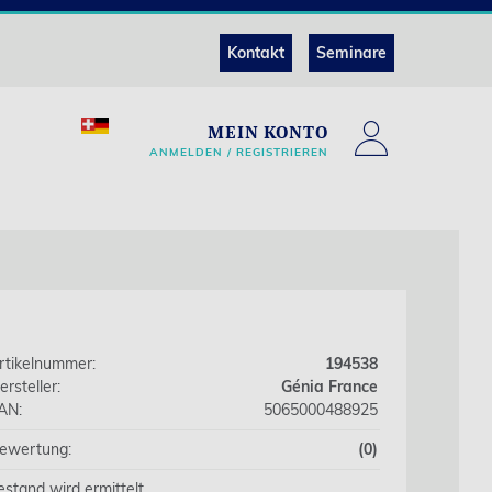
Kontakt
Seminare
MEIN KONTO
ANMELDEN / REGISTRIEREN
rtikelnummer:
194538
ersteller:
Génia France
AN:
5065000488925
ewertung:
(0)
estand wird ermittelt