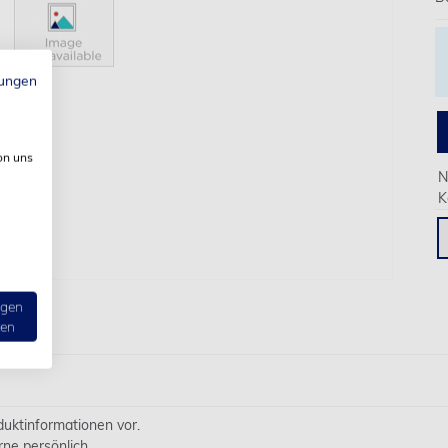
ungen
on uns
N
K
ngen
ten
oduktinformationen vor.
rne persönlich.