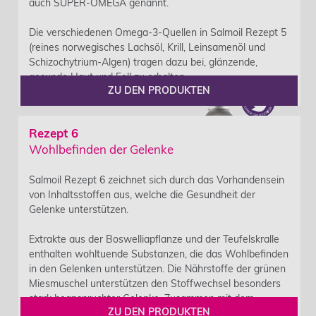
auch SUPER-OMEGA genannt.
Die verschiedenen Omega-3-Quellen in Salmoil Rezept 5
(reines norwegisches Lachsöl, Krill, Leinsamenöl und
Schizochytrium-Algen) tragen dazu bei, glänzende,
gesunde Haut und Fell zu erhalten.
ZU DEN PRODUKTEN
Rezept 6
Wohlbefinden der Gelenke
Salmoil Rezept 6 zeichnet sich durch das Vorhandensein
von Inhaltsstoffen aus, welche die Gesundheit der
Gelenke unterstützen.
Extrakte aus der Boswelliapflanze und der Teufelskralle
enthalten wohltuende Substanzen, die das Wohlbefinden
in den Gelenken unterstützen. Die Nährstoffe der grünen
Miesmuschel unterstützen den Stoffwechsel besonders
stark beanspruchter Gelenke. Zusammen mit dem
ZU DEN PRODUKTEN
Omega-3 aus reinem norwegischem Lachsöl kann das