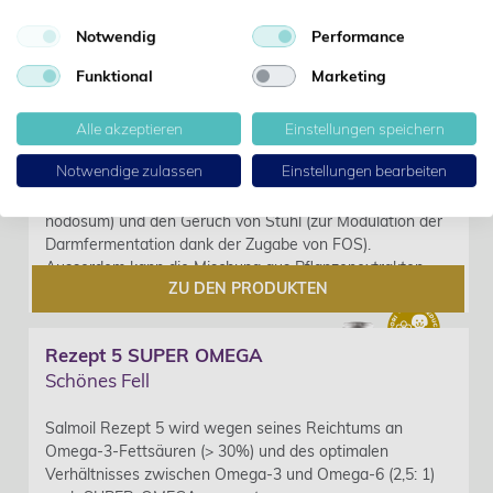
Rezept 4
Geruchskontrolle
Notwendig
Performance
Funktional
Marketing
Salmoil Rezept 4 wird auch INDOOR genannt, weil es für
Tiere gedacht ist, die in Wohnungen leben oder in engem
Alle akzeptieren
Einstellungen speichern
Kontakt mit ihrer menschlichen Familie stehen.
Notwendige zulassen
Einstellungen bearbeiten
Die wohltuenden Komponenten von Salmoil Rezept 4
reduzieren Mundgeruch (dank der Alge Ascophyllum
nodosum) und den Geruch von Stuhl (zur Modulation der
Darmfermentation dank der Zugabe von FOS).
Ausserdem kann die Mischung aus Pflanzenextrakten
ZU DEN PRODUKTEN
dieses Rezeptes helfen, oxidativen Stress zu reduzieren.
Rezept 5 SUPER OMEGA
Schönes Fell
Salmoil Rezept 5 wird wegen seines Reichtums an
Omega-3-Fettsäuren (> 30%) und des optimalen
Verhältnisses zwischen Omega-3 und Omega-6 (2,5: 1)