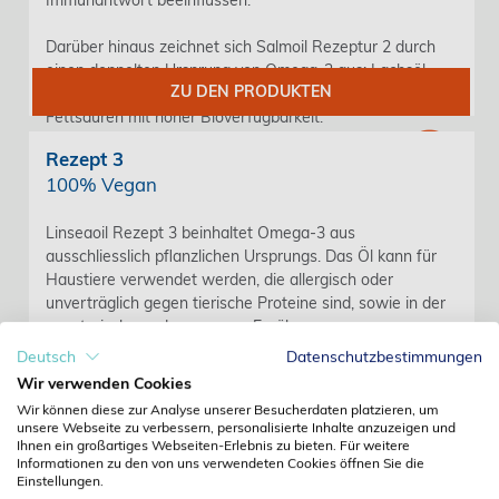
Darüber hinaus zeichnet sich Salmoil Rezeptur 2 durch
einen doppelten Ursprung von Omega-3 aus: Lachsöl,
ZU DEN PRODUKTEN
aber auch Krill, eine sehr wertvolle Quelle für essentielle
Fettsäuren mit hoher Bioverfügbarkeit.
Rezept 3
100% Vegan
Linseaoil Rezept 3 beinhaltet Omega-3 aus
ausschliesslich pflanzlichen Ursprungs. Das Öl kann für
Haustiere verwendet werden, die allergisch oder
unverträglich gegen tierische Proteine sind, sowie in der
vegetarischen oder veganen Ernährung.
Deutsch
Datenschutzbestimmungen
Rezeptur 3 besteht aus natürlichen Omega-3-Quellen
Wir verwenden Cookies
wie Leinsamenöl und Schizochytrium-Algen, ist aber
Wir können diese zur Analyse unserer Besucherdaten platzieren, um
auch mit Beta-Carotin, Vitamin E und einer proprietären
unsere Webseite zu verbessern, personalisierte Inhalte anzuzeigen und
ZU DEN PRODUKTEN
Mischung aus antioxidativen Pflanzenextrakten aus
Ihnen ein großartiges Webseiten-Erlebnis zu bieten. Für weitere
Informationen zu den von uns verwendeten Cookies öffnen Sie die
Rosmarin, Kurkuma, Zitrusfrüchten und Nelken
Einstellungen.
angereichert.