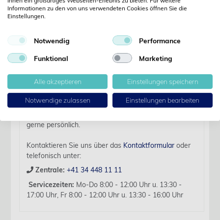
Ihnen ein großartiges Webseiten-Erlebnis zu bieten. Für weitere
Informationen zu den von uns verwendeten Cookies öffnen Sie die
Einstellungen.
Details
Notwendig
Performance
Artikelbezeichnung:
Funktional
Marketing
Schutzhüllen zu Digitalthermo. mit Gleitmittel 1 x
1000 Stk.
Alle akzeptieren
Einstellungen speichern
Für diesen Artikel liegen zurzeit keine weiteren
Notwendige zulassen
Einstellungen bearbeiten
Produktinformationen vor.
Sollten Sie Fragen haben, beraten wir Sie hierzu
gerne persönlich.
Kontaktieren Sie uns über das
Kontaktformular
oder
telefonisch unter:
Zentrale:
+41 34 448 11 11
Servicezeiten:
Mo-Do 8:00 - 12:00 Uhr u. 13:30 -
17:00 Uhr, Fr 8:00 - 12:00 Uhr u. 13:30 - 16:00 Uhr