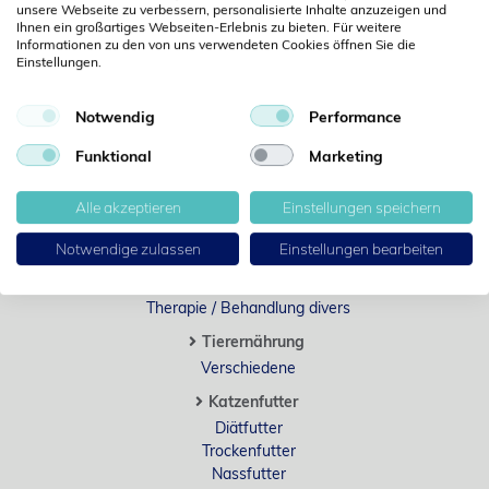
unsere Webseite zu verbessern, personalisierte Inhalte anzuzeigen und
Hocker / Stühle
Ihnen ein großartiges Webseiten-Erlebnis zu bieten. Für weitere
Mehrzweckwagen
Informationen zu den von uns verwendeten Cookies öffnen Sie die
Einstellungen.
Leuchten
Käfige
Einrichtung divers
Notwendig
Performance
Therapie / Behandlung
Funktional
Marketing
Lesegeräte / Transponder
Halskragen
Alle akzeptieren
Einstellungen speichern
Schermaschinen
Katheter, Sonden, Sekretbeutel
Notwendige zulassen
Einstellungen bearbeiten
Dermatologie, Naturheilkunde
Rehabilitation
Therapie / Behandlung divers
Tierernährung
Verschiedene
Katzenfutter
Diätfutter
Trockenfutter
Nassfutter